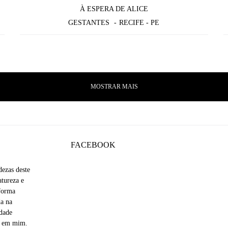
À ESPERA DE ALICE
GESTANTES
RECIFE - PE
MOSTRAR MAIS
FACEBOOK
dezas deste
tureza e
 forma
da na
idade
iu em mim.