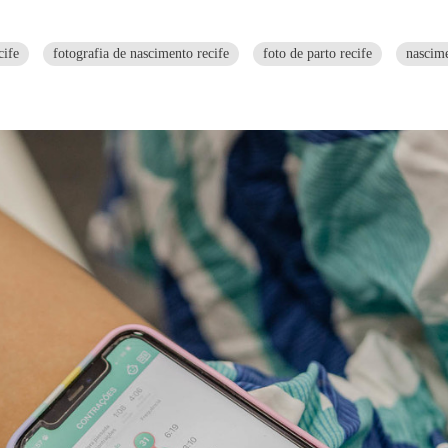
cife
fotografia de nascimento recife
foto de parto recife
nascime